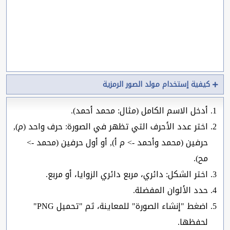
كيفية إستخدام مولد الصور الرمزية
أدخل الاسم الكامل (مثال: محمد أحمد).
اختر عدد الأحرف التي تظهر في الصورة: حرف واحد (م),
حرفين (محمد وأحمد -> م أ), أو أول حرفين (محمد ->
مح).
اختر الشكل: دائري، مربع دائري الزوايا، أو مربع.
حدد الألوان المفضلة.
اضغط "إنشاء الصورة" للمعاينة، ثم "تحميل PNG"
لحفظها.