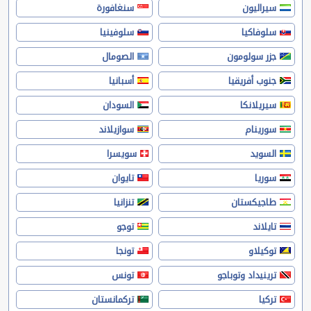
سيراليون
سنغافورة
سلوفاكيا
سلوفينيا
جزر سولومون
الصومال
جنوب أفريقيا
أسبانيا
سيريلانكا
السودان
سورينام
سوازيلاند
السويد
سويسرا
سوريا
تايوان
طاجيكستان
تنزانيا
تايلاند
توجو
توكيلاو
تونجا
ترينيداد وتوباجو
تونس
تركيا
تركمانستان