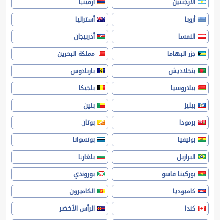
الأرجنتين
أرمينيا
أروبا
أستراليا
النمسا
أذربيجان
جزر البهاما
مملكة البحرين
بنجلاديش
باربادوس
بيلاروسيا
بلجيكا
بيليز
بنين
برمودا
بوتان
بوليفيا
بوتسوانا
البرازيل
بلغاريا
بوركينا فاسو
بوروندي
كامبوديا
الكاميرون
كندا
الرأس الأخضر