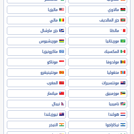
مالاوي
ماليزيا
جزر المالديف
مالي
مالطا
جزر مارشال
موريتانيا
موريشيوس
المكسيك
ماكرونيزيا
مولدوفا
موناكو
منغوليا
مونتينيغرو
مونتسيرات
المغرب
موزمبيق
ميانمار
ناميبيا
نيبال
هولندا
نيوزيلندا
نيكاراجوا
النيجر