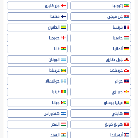
إثيوبيا
جزر فايرو
جزر فيجي
فنلندا
فرنسا
الجابون
جامبيا
جورجيا
ألمانيا
غانا
جبل طارق
اليونان
جرينلاند
غرينادا
جوام
جواتيمالا
جيرنزي
غينيا
غينيا بيساو
جيانا
هايتي
هندوراس
هونغ كونغ
المجر
أيسلندا
الهند