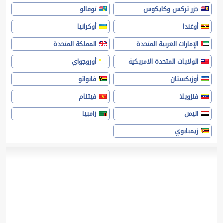
جزر تركس وكايكوس
توفالو
أوغندا
أوكرانيا
الإمارات العربية المتحدة
المملكة المتحدة
الولايات المتحدة الامريكية
أوروجواي
أوزبكستان
فانواتو
فنزويلا
فيتنام
اليمن
زامبيا
زيمبابوي