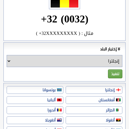
+32 (0032)
( +32XXXXXXXXX ) : مثال
إختيار البلد
إنجلترا
بوتسوانا
أفغانستان
ألبانيا
الجزائر
أندورا
أنغولا
أنغويلا