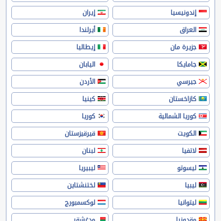
إندونيسيا
إيران
العراق
أيرلندا
جزيرة مان
إيطاليا
جامايكا
اليابان
جيرسي
الأردن
كازاخستان
كينيا
كوريا الشمالية
كوريا
الكويت
قيرقيزستان
لاتفيا
لبنان
ليسوتو
ليبيريا
ليبيا
لختنشتاين
ليتوانيا
لوكسمبورج
مقدونيا
مدغشقر