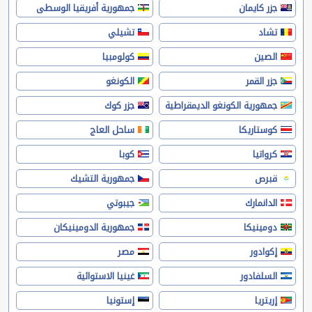
جزر كايمان
جمهورية أفريقيا الوسطى
تشاد
تشيلي
الصين
كولومبيا
جزر القمر
الكونغو
جمهورية الكونغو الديمقراطية
جزر كوك
كوستاريكا
ساحل العاج
كرواتيا
كوبا
قبرص
جمهورية التشيك
الدانمارك
جيبوتي
دومينيكا
جمهورية الدومينيكان
إكوادور
مصر
السلفادور
غينيا الاستوائية
إريتريا
إستونيا