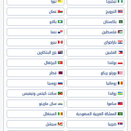
نيجيريا
نيوا
النرويج
عمان
باكستان
بالاو
فلسطين
بنما
باراجواي
بيرو
الفلبين
جزر البتكارين
بولندا
البرتغال
بورتو ريكو
قطر
رومانيا
روسيا
رواندا
سانت كيتس ونيفيس
ساموا
سان مارينو
المملكة العربية السعودية
السنغال
صربيا
سيشل