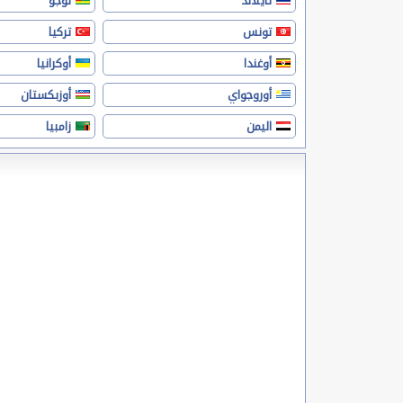
تايلاند
توجو
تونس
تركيا
أوغندا
أوكرانيا
أوروجواي
أوزبكستان
اليمن
زامبيا