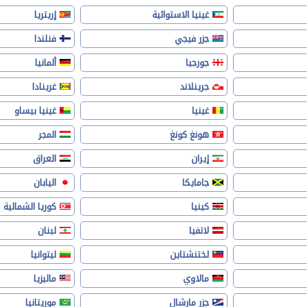
غينيا الاستوائية
إريتريا
جزر فيجي
فنلندا
جورجيا
ألمانيا
جرينلاند
غرينادا
غينيا
غينيا بيساو
هونغ كونغ
المجر
إيران
العراق
جامايكا
اليابان
كينيا
كوريا الشمالية
لاتفيا
لبنان
لختنشتاين
ليتوانيا
مالاوي
ماليزيا
جزر مارشال
موريتانيا