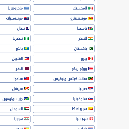
المكسيك
ماكرونيزيا
مونتينيغرو
مونتسيرات
ناميبيا
نيبال
النيجر
نيجيريا
باكستان
بالاو
بيرو
الفلبين
بورتو ريكو
قطر
سانت كيتس ونيفيس
ساموا
صربيا
سيشل
سلوفينيا
جزر سولومون
سيريلانكا
السودان
سويسرا
سوريا