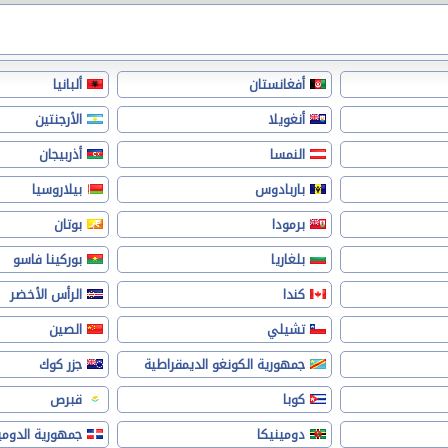
أفغانستان
ألبانيا
أنغويلا
الأرجنتين
النمسا
أذربيجان
باربادوس
بيلاروسيا
برمودا
بوتان
بلغاريا
بوركينا فاسو
كندا
الرأس الأخضر
تشيلي
الصين
جمهورية الكونغو الديمقراطية
جزر كوك
كوبا
قبرص
دومينيكا
جمهورية الدومي