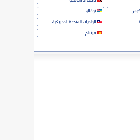
ترينيداد وتوباجو
يكوس
توفالو
الولايات المتحدة الامريكية
فيتنام