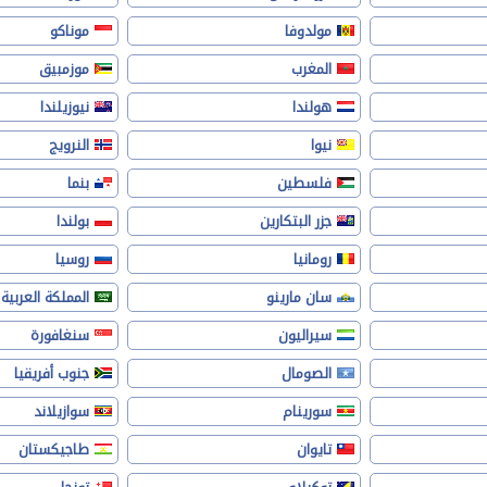
مولدوفا
موناكو
المغرب
موزمبيق
هولندا
نيوزيلندا
نيوا
النرويج
فلسطين
بنما
جزر البتكارين
بولندا
رومانيا
روسيا
سان مارينو
المملكة العربية
سيراليون
سنغافورة
الصومال
جنوب أفريقيا
سورينام
سوازيلاند
تايوان
طاجيكستان