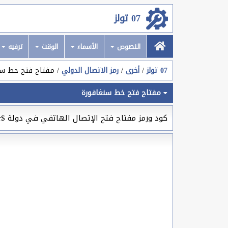
07 تولز
النصوص
الأسماء
الوقت
ترفيه
07 تولز
أخرى
رمز الاتصال الدولي
مفتاح فتح خط سن
مفتاح فتح خط سنغافورة
كود ورمز مفتاح فتح الإتصال الهاتفي في دولة $namear، وهو الرقم الدولي الهاتفي من أجل إجراء مكالمات هاتفية عالمية بين بلد $namear وباقي الدول العالمية.