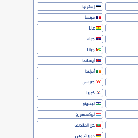
إستونيا
فرنسا
غانا
جوام
جيانا
أيسلندا
أيرلندا
جيرسي
كوريا
ليسوتو
لوكسمبورج
جزر المالديف
موريشيوس