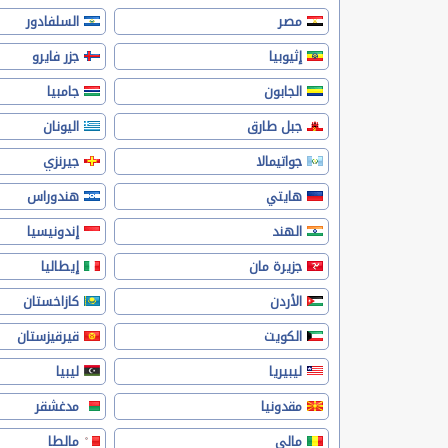
مصر
السلفادور
إثيوبيا
جزر فايرو
الجابون
جامبيا
جبل طارق
اليونان
جواتيمالا
جيرنزي
هايتي
هندوراس
الهند
إندونيسيا
جزيرة مان
إيطاليا
الأردن
كازاخستان
الكويت
قيرقيزستان
ليبيريا
ليبيا
مقدونيا
مدغشقر
مالي
مالطا