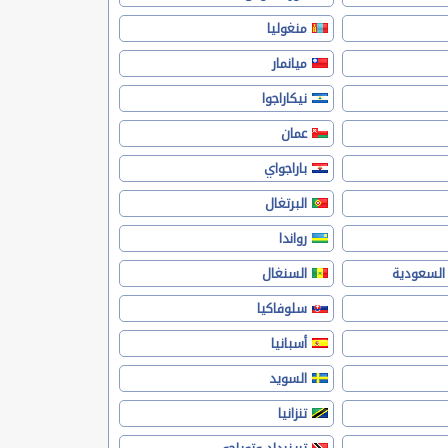
منغوليا
ميانمار
نيكاراجوا
عمان
باراجواي
البرتغال
رواندا
 السعودية
السنغال
سلوفاكيا
أسبانيا
السويد
تنزانيا