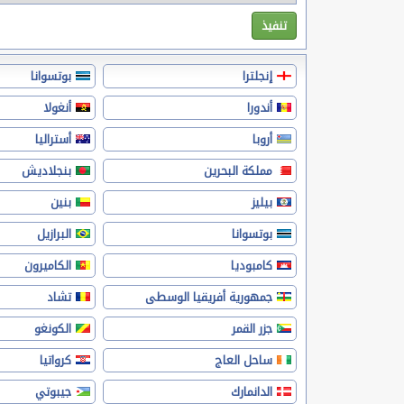
إنجلترا
بوتسوانا
أندورا
أنغولا
أروبا
أستراليا
مملكة البحرين
بنجلاديش
بيليز
بنين
بوتسوانا
البرازيل
كامبوديا
الكاميرون
جمهورية أفريقيا الوسطى
تشاد
جزر القمر
الكونغو
ساحل العاج
كرواتيا
الدانمارك
جيبوتي