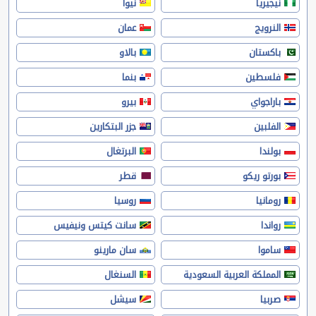
نيجيريا
نيوا
النرويج
عمان
باكستان
بالاو
فلسطين
بنما
باراجواي
بيرو
الفلبين
جزر البتكارين
بولندا
البرتغال
بورتو ريكو
قطر
رومانيا
روسيا
رواندا
سانت كيتس ونيفيس
ساموا
سان مارينو
المملكة العربية السعودية
السنغال
صربيا
سيشل