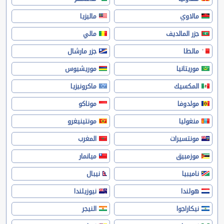
مالاوي
ماليزيا
جزر المالديف
مالي
مالطا
جزر مارشال
موريتانيا
موريشيوس
المكسيك
ماكرونيزيا
مولدوفا
موناكو
منغوليا
مونتينيغرو
مونتسيرات
المغرب
موزمبيق
ميانمار
ناميبيا
نيبال
هولندا
نيوزيلندا
نيكاراجوا
النيجر