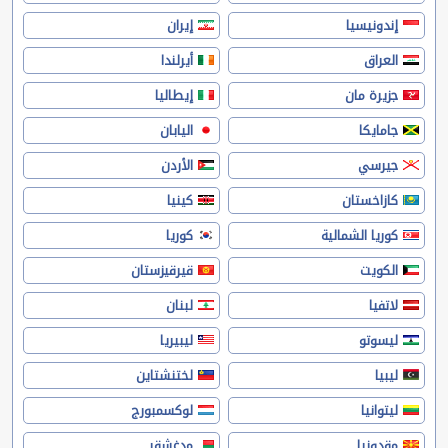
إندونيسيا
إيران
العراق
أيرلندا
جزيرة مان
إيطاليا
جامايكا
اليابان
جيرسي
الأردن
كازاخستان
كينيا
كوريا الشمالية
كوريا
الكويت
قيرقيزستان
لاتفيا
لبنان
ليسوتو
ليبيريا
ليبيا
لختنشتاين
ليتوانيا
لوكسمبورج
مقدونيا
مدغشقر