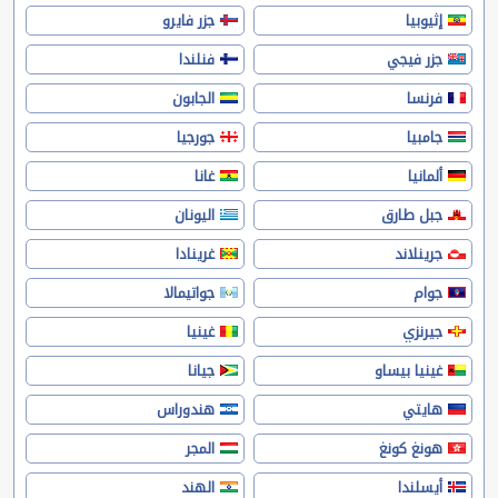
إثيوبيا
جزر فايرو
جزر فيجي
فنلندا
فرنسا
الجابون
جامبيا
جورجيا
ألمانيا
غانا
جبل طارق
اليونان
جرينلاند
غرينادا
جوام
جواتيمالا
جيرنزي
غينيا
غينيا بيساو
جيانا
هايتي
هندوراس
هونغ كونغ
المجر
أيسلندا
الهند