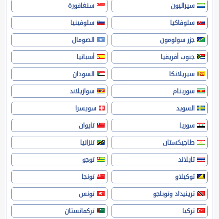
سيراليون
سنغافورة
سلوفاكيا
سلوفينيا
جزر سولومون
الصومال
جنوب أفريقيا
أسبانيا
سيريلانكا
السودان
سورينام
سوازيلاند
السويد
سويسرا
سوريا
تايوان
طاجيكستان
تنزانيا
تايلاند
توجو
توكيلاو
تونجا
ترينيداد وتوباجو
تونس
تركيا
تركمانستان