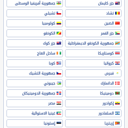
جزر كايمان
جمهورية أفريقيا الوسطى
تشاد
تشيلي
الصين
كولومبيا
جزر القمر
الكونغو
جمهورية الكونغو الديمقراطية
جزر كوك
كوستاريكا
ساحل العاج
كرواتيا
كوبا
قبرص
جمهورية التشيك
الدانمارك
جيبوتي
دومينيكا
جمهورية الدومينيكان
إكوادور
مصر
السلفادور
غينيا الاستوائية
إريتريا
إستونيا