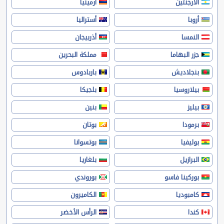
الأرجنتين
أرمينيا
أروبا
أستراليا
النمسا
أذربيجان
جزر البهاما
مملكة البحرين
بنجلاديش
باربادوس
بيلاروسيا
بلجيكا
بيليز
بنين
برمودا
بوتان
بوليفيا
بوتسوانا
البرازيل
بلغاريا
بوركينا فاسو
بوروندي
كامبوديا
الكاميرون
كندا
الرأس الأخضر