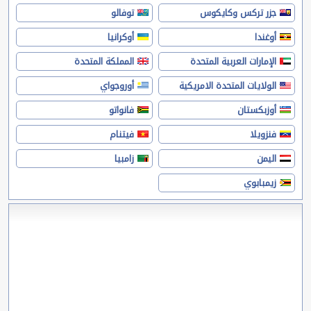
جزر تركس وكايكوس
توفالو
أوغندا
أوكرانيا
الإمارات العربية المتحدة
المملكة المتحدة
الولايات المتحدة الامريكية
أوروجواي
أوزبكستان
فانواتو
فنزويلا
فيتنام
اليمن
زامبيا
زيمبابوي