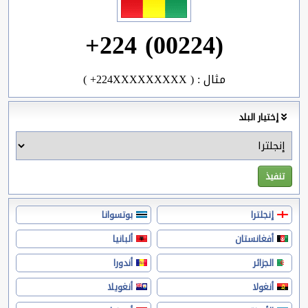
+224 (00224)
( +224XXXXXXXXX ) : مثال
إختيار البلد
إنجلترا
بوتسوانا
أفغانستان
ألبانيا
الجزائر
أندورا
أنغولا
أنغويلا