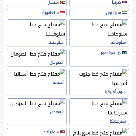
صربيا
سيشل
سيراليون
سنغافورة
سلوفاكيا
سلوفينيا
جزر سولومون
الصومال
أسبانيا
جنوب أفريقيا
السودان
سيريلانكا
سوازيلاند