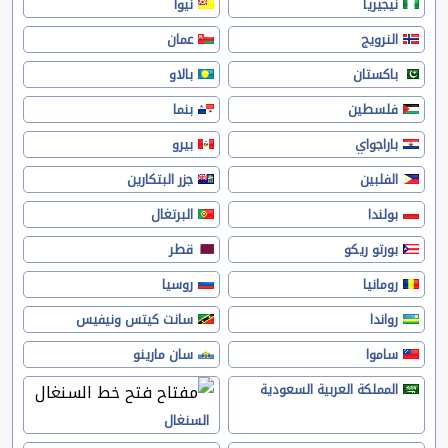
نيجيريا
نيوا
النرويج
عمان
باكستان
بالاو
فلسطين
بنما
باراجواي
بيرو
الفلبين
جزر البتكارين
بولندا
البرتغال
بورتو ريكو
قطر
رومانيا
روسيا
رواندا
سانت كيتس ونيفيس
ساموا
سان مارينو
المملكة العربية السعودية
السنغال