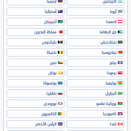
الأرجنتين
أرمينيا
أروبا
أستراليا
النمسا
أذربيجان
جزر البهاما
مملكة البحرين
بنجلاديش
باربادوس
بيلاروسيا
بلجيكا
بيليز
بنين
برمودا
بوتان
بوليفيا
بوتسوانا
البرازيل
بلغاريا
بوركينا فاسو
بوروندي
كامبوديا
الكاميرون
كندا
الرأس الأخضر