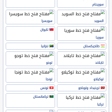
سورينام
السويد
سويسرا
تايوان
سوريا
طاجيكستان
تنزانيا
تايلاند
توجو
توكيلاو
تونجا
ترينيداد وتوباجو
تونس
تركمانستان
تركيا