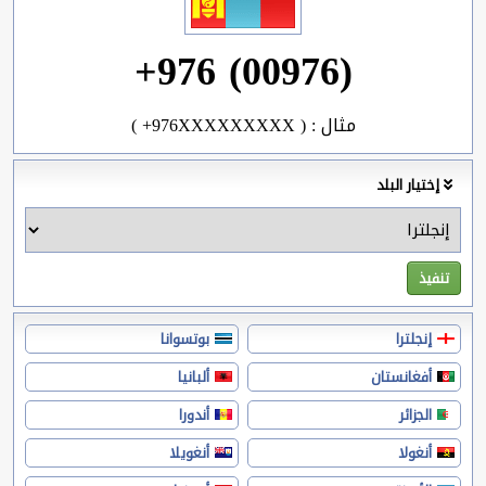
+976 (00976)
( +976XXXXXXXXX ) : مثال
إختيار البلد
إنجلترا
بوتسوانا
أفغانستان
ألبانيا
الجزائر
أندورا
أنغولا
أنغويلا