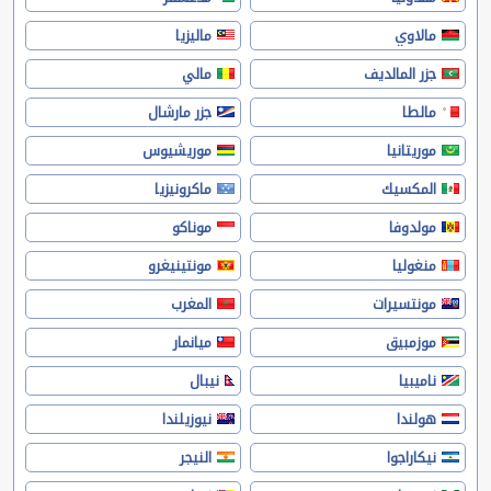
مالاوي
ماليزيا
جزر المالديف
مالي
مالطا
جزر مارشال
موريتانيا
موريشيوس
المكسيك
ماكرونيزيا
مولدوفا
موناكو
منغوليا
مونتينيغرو
مونتسيرات
المغرب
موزمبيق
ميانمار
ناميبيا
نيبال
هولندا
نيوزيلندا
نيكاراجوا
النيجر