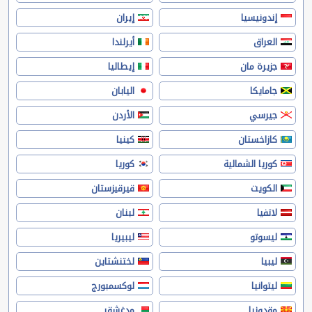
إندونيسيا
إيران
العراق
أيرلندا
جزيرة مان
إيطاليا
جامايكا
اليابان
جيرسي
الأردن
كازاخستان
كينيا
كوريا الشمالية
كوريا
الكويت
قيرقيزستان
لاتفيا
لبنان
ليسوتو
ليبيريا
ليبيا
لختنشتاين
ليتوانيا
لوكسمبورج
مقدونيا
مدغشقر