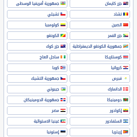
جزر كايمان
جمهورية أفريقيا الوسطى
تشاد
تشيلي
الصين
كولومبيا
جزر القمر
الكونغو
جمهورية الكونغو الديمقراطية
جزر كوك
كوستاريكا
ساحل العاج
كرواتيا
كوبا
قبرص
جمهورية التشيك
الدانمارك
جيبوتي
دومينيكا
جمهورية الدومينيكان
إكوادور
مصر
السلفادور
غينيا الاستوائية
إريتريا
إستونيا