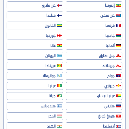
إثيوبيا
جزر فايرو
جزر فيجي
فنلندا
فرنسا
الجابون
جامبيا
جورجيا
ألمانيا
غانا
جبل طارق
اليونان
جرينلاند
غرينادا
جوام
جواتيمالا
جيرنزي
غينيا
غينيا بيساو
جيانا
هايتي
هندوراس
هونغ كونغ
المجر
أيسلندا
الهند