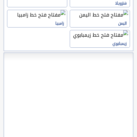
فنزويلا
اليمن
زامبيا
زيمبابوي