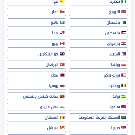
نيجيريا
نيوا
النرويج
عمان
باكستان
بالاو
فلسطين
بنما
باراجواي
بيرو
الفلبين
جزر البتكارين
بولندا
البرتغال
بورتو ريكو
قطر
رومانيا
روسيا
رواندا
سانت كيتس ونيفيس
ساموا
سان مارينو
المملكة العربية السعودية
السنغال
صربيا
سيشل