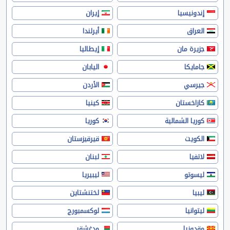
إندونيسيا
إيران
العراق
أيرلندا
جزيرة مان
إيطاليا
جامايكا
اليابان
جيرسي
الأردن
كازاخستان
كينيا
كوريا الشمالية
كوريا
الكويت
قيرقيزستان
لاتفيا
لبنان
ليسوتو
ليبيريا
ليبيا
لختنشتاين
ليتوانيا
لوكسمبورج
مقدونيا
مدغشقر