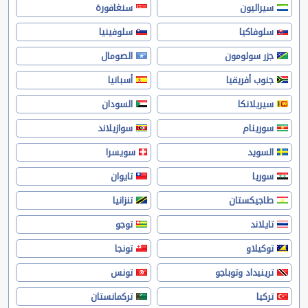
سيراليون
سنغافورة
سلوفاكيا
سلوفينيا
جزر سولومون
الصومال
جنوب أفريقيا
أسبانيا
سيريلانكا
السودان
سورينام
سوازيلاند
السويد
سويسرا
سوريا
تايوان
طاجيكستان
تنزانيا
تايلاند
توجو
توكيلاو
تونجا
ترينيداد وتوباجو
تونس
تركيا
تركمانستان