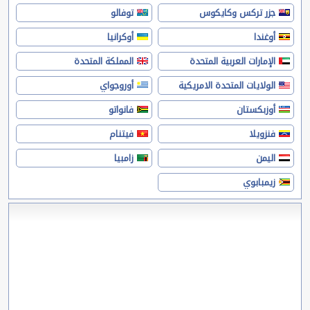
جزر تركس وكايكوس
توفالو
أوغندا
أوكرانيا
الإمارات العربية المتحدة
المملكة المتحدة
الولايات المتحدة الامريكية
أوروجواي
أوزبكستان
فانواتو
فنزويلا
فيتنام
اليمن
زامبيا
زيمبابوي