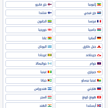
إثيوبيا
جزر فايرو
جزر فيجي
فنلندا
فرنسا
الجابون
جامبيا
جورجيا
ألمانيا
غانا
جبل طارق
اليونان
جرينلاند
غرينادا
جوام
جواتيمالا
جيرنزي
غينيا
غينيا بيساو
جيانا
هايتي
هندوراس
هونغ كونغ
المجر
أيسلندا
الهند