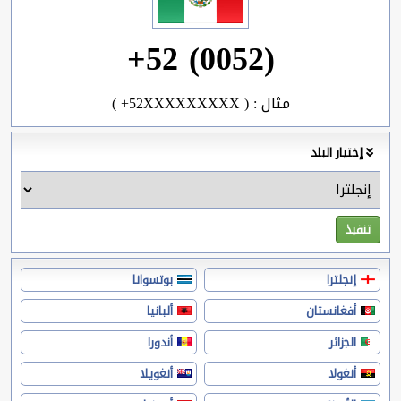
+52 (0052)
( +52XXXXXXXXX ) : مثال
إختيار البلد
إنجلترا
بوتسوانا
أفغانستان
ألبانيا
الجزائر
أندورا
أنغولا
أنغويلا