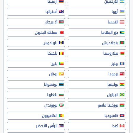
الأرجنتين
أرمينيا
أروبا
أستراليا
النمسا
أذربيجان
جزر البهاما
مملكة البحرين
بنجلاديش
باربادوس
بيلاروسيا
بلجيكا
بيليز
بنين
برمودا
بوتان
بوليفيا
بوتسوانا
البرازيل
بلغاريا
بوركينا فاسو
بوروندي
كامبوديا
الكاميرون
كندا
الرأس الأخضر