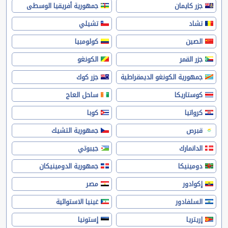
جزر كايمان
جمهورية أفريقيا الوسطى
تشاد
تشيلي
الصين
كولومبيا
جزر القمر
الكونغو
جمهورية الكونغو الديمقراطية
جزر كوك
كوستاريكا
ساحل العاج
كرواتيا
كوبا
قبرص
جمهورية التشيك
الدانمارك
جيبوتي
دومينيكا
جمهورية الدومينيكان
إكوادور
مصر
السلفادور
غينيا الاستوائية
إريتريا
إستونيا