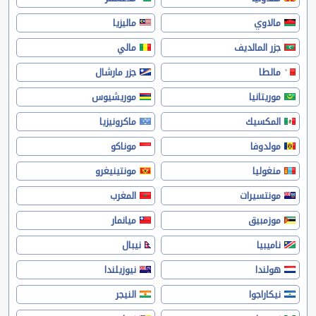
مالاوي
ماليزيا
جزر المالديف
مالي
مالطا
جزر مارشال
موريتانيا
موريشيوس
المكسيك
ماكرونيزيا
مولدوفا
موناكو
منغوليا
مونتينيغرو
مونتسيرات
المغرب
موزمبيق
ميانمار
ناميبيا
نيبال
هولندا
نيوزيلندا
نيكاراجوا
النيجر